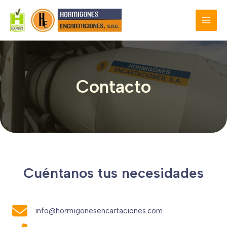
Ir
al
MAI
contenido
MEN
Contacto
Cuéntanos tus necesidades
info@hormigonesencartaciones.com