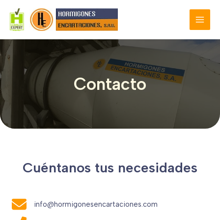
Ir
al
MAI
contenido
MEN
Contacto
Cuéntanos tus necesidades
info@hormigonesencartaciones.com