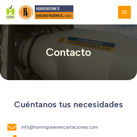
Ir
al
MAI
contenido
MEN
Contacto
Cuéntanos tus necesidades
info@hormigonesencartaciones.com